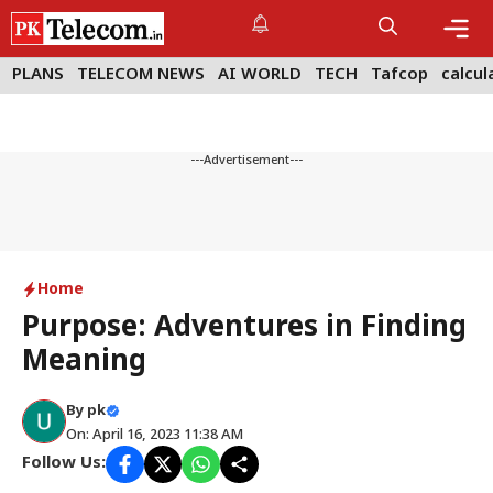
Skip
to
content
Me
PLANS
TELECOM NEWS
AI WORLD
TECH
Tafcop
calcul
---Advertisement---
Home
Purpose: Adventures in Finding
Meaning
By
pk
On: April 16, 2023 11:38 AM
Follow Us: