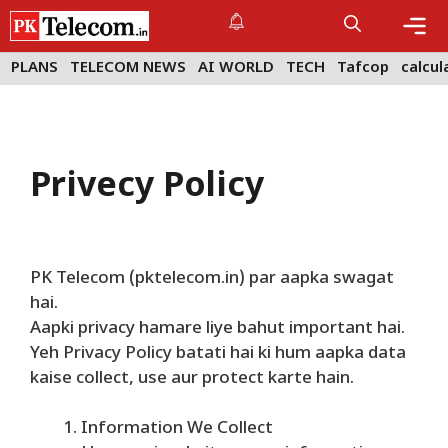
Skip
to
content
Me
PLANS
TELECOM NEWS
AI WORLD
TECH
Tafcop
calcul
Privecy Policy
PK Telecom (pktelecom.in) par aapka swagat
hai.
Aapki privacy hamare liye bahut important hai.
Yeh Privacy Policy batati hai ki hum aapka data
kaise collect, use aur protect karte hain.
Information We Collect