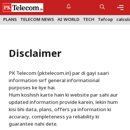
Skip
to
content
Me
PLANS
TELECOM NEWS
AI WORLD
TECH
Tafcop
calcul
Disclaimer
PK Telecom (pktelecom.in) par di gayi saari
information sirf general informational
purposes ke liye hai.
Hum koshish karte hain ki website par sahi aur
updated information provide karein, lekin hum
kisi bhi data, plans, offers ya information ki
accuracy, completeness ya reliability ki
guarantee nahi dete.