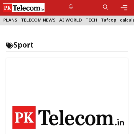
Skip
to
content
Me
PLANS
TELECOM NEWS
AI WORLD
TECH
Tafcop
calcul
Sport