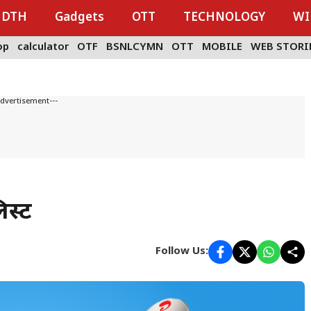
DTH
Gadgets
OTT
TECHNOLOGY
WI
op
calculator
OTF
BSNLCYMN
OTT
MOBILE
WEB STORI
Advertisement---
िस्ट
Follow Us: