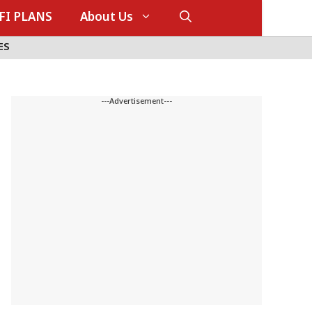
FI PLANS
About Us
ES
---Advertisement---